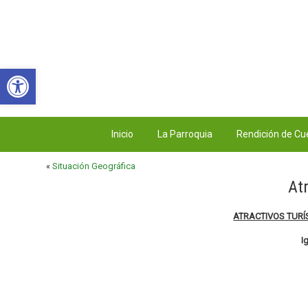
Abrir barra de herramientas
Inicio
La Parroquia
Rendición de Cu
«
Situación Geográfica
At
ATRACTIVOS TUR
I