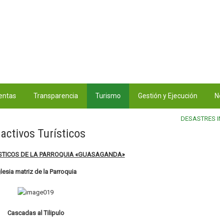
entas
Transparencia
Turismo
Gestión y Ejecución
N
DESASTRES 
ractivos Turísticos
ÍSTICOS DE LA PARROQUIA «GUASAGANDA»
glesia matriz de la Parroquia
Cascadas al Tilipulo