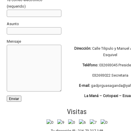
(requerido)
Asunto
Mensaje
Dirección:
Calle Tilipulo y Manuel
Esquivel
Teléfono:
032693045 Preside
032693022 Secretaria
E-mail:
gadprguasaganda@yah
La Maná – Cotopaxi – Ecua
Visitas
Tu dirección IP : 216.73.217.148