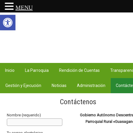
MENU
Abrir barra de herramientas
Inicio
La Parroquia
Rendición de Cuentas
Transparenc
Gestión y Ejecución
Noticias
Administración
Contáct
Contáctenos
Nombre (requerido)
Gobierno Autónomo Descentra
Parroquial Rural «Guasaga
Tu correo electrónico