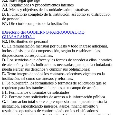
A2.
Base legal que rige
A3.
Regulaciones y procedimientos internos
A4.
Metas y objetivos de las unidades administrativas
B.
El directorio completo de la institución, así como su distributivo
de personal;
B1.
Directorio completo de la institución
lDirectorio-del-GOBIERNO-PARROQUIAL-DE-
GUASAGANDA 1
B2.
Distributivo de personal
C.
La remuneración mensual por puesto y todo ingreso adicional,
incluso el sistema de compensación, según lo establezcan las
disposiciones correspondientes;
D.
Los servicios que ofrece y las formas de acceder a ellos, horarios
de atención y demás indicaciones necesarias, para que la ciudadanía
pueda ejercer sus derechos y cumplir sus obligaciones;
E.
Texto íntegro de todos los contratos colectivos vigentes en la
institución, así como sus anexos y reformas;
F.
Se publicarán los formularios o formatos de solicitudes que se
requieran para los trámites inherentes a su campo de acción;
F1.
Formularios o formatos de solicitudes
F2.
Formato para solicitudes de acceso a la información pública
G.
Información total sobre el presupuesto anual que administra la
institución, especificando ingresos, gastos, financiamiento y
resultados operativos de conformidad con los clasificadores