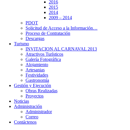
2016
2015
2014
2009 – 2014
PDOT
Solicitud de Acceso a la Información…
Proceso de Contratación
Descargas
Turismo
INVITACION AL CARNAVAL 2013
Atractivos Turísticos
Galería Fotográfica
Alojamiento
Artesanias
Festividades
Gastronomía
Gestión y Ejecución
Obras Realizadas
Proyectos
Noticias
Administración
Administrador
Correo
Contáctenos