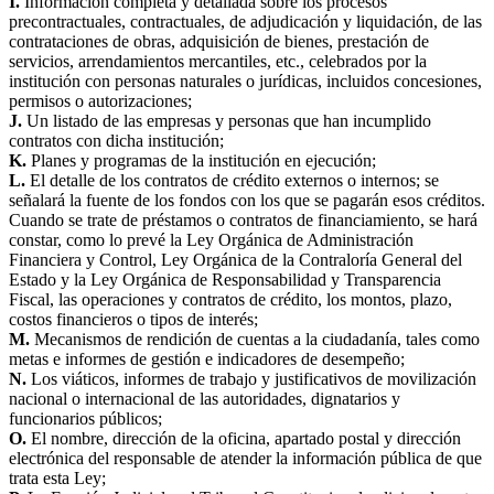
I.
Información completa y detallada sobre los procesos
precontractuales, contractuales, de adjudicación y liquidación, de las
contrataciones de obras, adquisición de bienes, prestación de
servicios, arrendamientos mercantiles, etc., celebrados por la
institución con personas naturales o jurídicas, incluidos concesiones,
permisos o autorizaciones;
J.
Un listado de las empresas y personas que han incumplido
contratos con dicha institución;
K.
Planes y programas de la institución en ejecución;
L.
El detalle de los contratos de crédito externos o internos; se
señalará la fuente de los fondos con los que se pagarán esos créditos.
Cuando se trate de préstamos o contratos de financiamiento, se hará
constar, como lo prevé la Ley Orgánica de Administración
Financiera y Control, Ley Orgánica de la Contraloría General del
Estado y la Ley Orgánica de Responsabilidad y Transparencia
Fiscal, las operaciones y contratos de crédito, los montos, plazo,
costos financieros o tipos de interés;
M.
Mecanismos de rendición de cuentas a la ciudadanía, tales como
metas e informes de gestión e indicadores de desempeño;
N.
Los viáticos, informes de trabajo y justificativos de movilización
nacional o internacional de las autoridades, dignatarios y
funcionarios públicos;
O.
El nombre, dirección de la oficina, apartado postal y dirección
electrónica del responsable de atender la información pública de que
trata esta Ley;