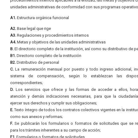
procedimientos internos aplicables a la entidad; las metas y objetivos d
unidades administrativas de conformidad con sus programas operativo
A1.
Estructura orgánica funcional
A2.
Base legal que rige
A3.
Regulaciones y procedimientos internos
A4.
Metas y objetivos de las unidades administrativas
B.
El directorio completo de la institución, así como su distributivo de p
B1.
Directorio completo de la institución
B2.
Distributivo de personal
C.
La remuneración mensual por puesto y todo ingreso adicional, inc
sistema de compensación, según lo establezcan las dispos
correspondientes;
D.
Los servicios que ofrece y las formas de acceder a ellos, hora
atención y demás indicaciones necesarias, para que la ciudadaní
ejercer sus derechos y cumplir sus obligaciones;
E.
Texto íntegro de todos los contratos colectivos vigentes en la instituc
como sus anexos y reformas;
F.
Se publicarán los formularios o formatos de solicitudes que se r
para los trámites inherentes a su campo de acción;
F1.
Formularios o formatos de solicitudes