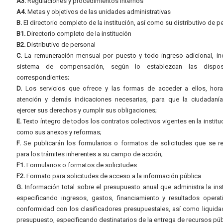
A3.
Regulaciones y procedimientos internos
A4.
Metas y objetivos de las unidades administrativas
B.
El directorio completo de la institución, así como su distributivo de p
B1.
Directorio completo de la institución
B2.
Distributivo de personal
C.
La remuneración mensual por puesto y todo ingreso adicional, inc
sistema de compensación, según lo establezcan las dispos
correspondientes;
D.
Los servicios que ofrece y las formas de acceder a ellos, hora
atención y demás indicaciones necesarias, para que la ciudadaní
ejercer sus derechos y cumplir sus obligaciones;
E.
Texto íntegro de todos los contratos colectivos vigentes en la instituc
como sus anexos y reformas;
F.
Se publicarán los formularios o formatos de solicitudes que se r
para los trámites inherentes a su campo de acción;
F1.
Formularios o formatos de solicitudes
F2.
Formato para solicitudes de acceso a la información pública
G.
Información total sobre el presupuesto anual que administra la inst
especificando ingresos, gastos, financiamiento y resultados operat
conformidad con los clasificadores presupuestales, así como liquida
presupuesto, especificando destinatarios de la entrega de recursos púb