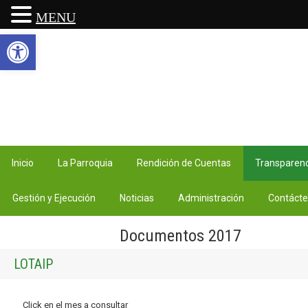
MENU
Abrir barra de herramientas
Inicio
La Parroquia
Rendición de Cuentas
Transparenc
Gestión y Ejecución
Noticias
Administración
Contáct
Documentos 2017
LOTAIP
Click en el mes a consultar